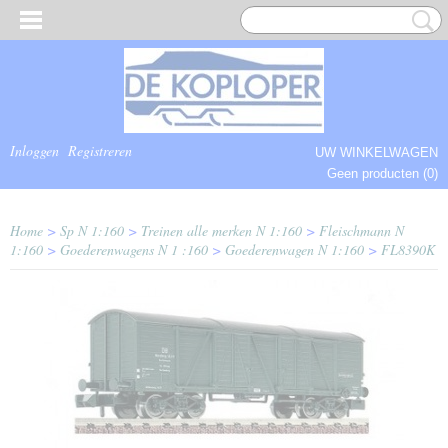
Inloggen
Registreren
UW WINKELWAGEN
Geen producten
(0)
COMPLEET.
Home
>
Sp N 1:160
>
Treinen alle merken N 1:160
>
Fleischmann N
1:160
>
Goederenwagens N 1 :160
>
Goederenwagen N 1:160
>
FL8390K