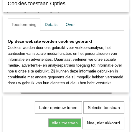
Cookies toestaan Opties
(spoorwegbedrijfswagen)
Ook interessant
Toestemming
Details
Over
Op deze website worden cookies gebruikt
Cookies worden door ons gebruikt voor verkeersanalyse, het
aanbieden van sociale media-functies en het personaliseren van
informatie en advertenties. Daarnaast verlenen we onze sociale
media-, advertentie- en analysepartners toegang tot informatie over
hoe u onze site gebruikt. Zij kunnen deze informatie gebruiken in
combinatie met andere gegevens die zij mogelijk hebben verzameld
door uw gebruik van hun diensten of die u hen hebt verstrekt.
FL878410K
Later opnieuw tonen
Selectie toestaan
€ 28,01
€ 32,95
Alles toestaan
Nee, niet akkoord