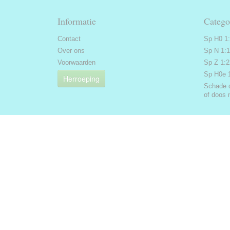
Informatie
Catego
Contact
Sp H0 1
Over ons
Sp N 1:
Voorwaarden
Sp Z 1:
Sp H0e 
Herroeping
Schade 
of doos 