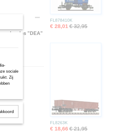
FL878410K
€ 28,01
€ 32,95
mmersbordes "DEA"
ia-
nze sociale
ikt. Zij
hebben
akkoord
FL8263K
€ 18,66
€ 21,95