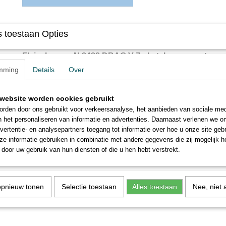
Omschrijving
 toestaan Opties
Fleischmann N 8488 DBAG V Za ketelwagen met re
mming
Details
Over
(4-asser)
website worden cookies gebruikt
rden door ons gebruikt voor verkeersanalyse, het aanbieden van sociale med
n het personaliseren van informatie en advertenties. Daarnaast verlenen we o
vertentie- en analysepartners toegang tot informatie over hoe u onze site gebru
e informatie gebruiken in combinatie met andere gegevens die zij mogelijk 
door uw gebruik van hun diensten of die u hen hebt verstrekt.
opnieuw tonen
Selectie toestaan
Alles toestaan
Nee, niet 