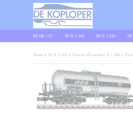
SP H0 1:87
SP N 1:160
SP Z 1:220
SP
Home
>
Sp N 1:160
>
Treinen alle merken N 1:160
>
Flei