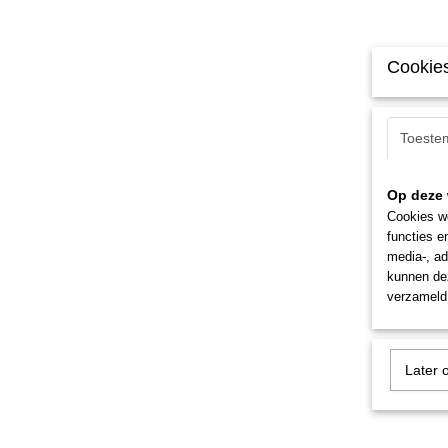
Cookies
Toeste
Op deze 
Cookies wo
functies e
media-, ad
kunnen dez
verzameld 
Later 