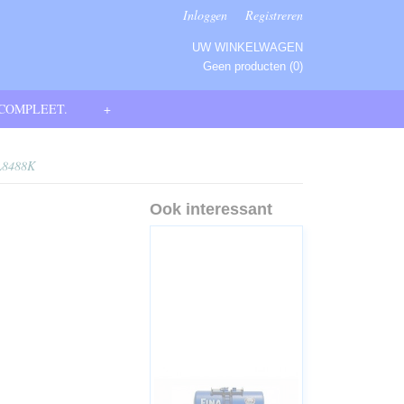
Inloggen
Registreren
UW WINKELWAGEN
Geen producten
(0)
 COMPLEET.
+
L8488K
Ook interessant