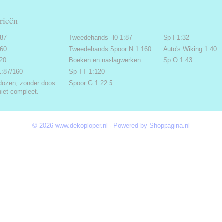
rieën
:87
Tweedehands H0 1:87
Sp I 1:32
160
Tweedehands Spoor N 1:160
Auto's Wiking 1:40
220
Boeken en naslagwerken
Sp.O 1:43
1:87/160
Sp TT 1:120
dozen, zonder doos,
Spoor G 1:22.5
niet compleet.
© 2026 www.dekoploper.nl - Powered by Shoppagina.nl