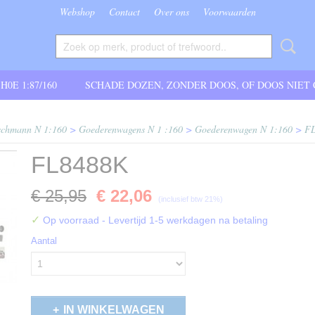
Webshop
Contact
Over ons
Voorwaarden
 H0E 1:87/160
SCHADE DOZEN, ZONDER DOOS, OF DOOS NIET
schmann N 1:160
>
Goederenwagens N 1 :160
>
Goederenwagen N 1:160
>
F
FL8488K
€ 25,95
€ 22,06
(inclusief btw 21%)
✓
Op voorraad
- Levertijd 1-5 werkdagen na betaling
Aantal
IN WINKELWAGEN