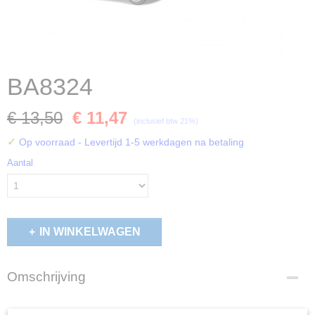
BA8324
€ 13,50
€ 11,47
(inclusief btw 21%)
✓
Op voorraad
- Levertijd 1-5 werkdagen na betaling
Aantal
IN WINKELWAGEN
Omschrijving
BUSCH 8324 N THW-set