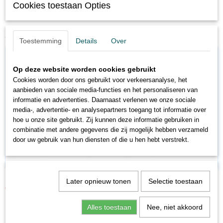
Cookies toestaan Opties
N 1:160
Ook interessant
Toestemming
Details
Over
Op deze website worden cookies gebruikt
Cookies worden door ons gebruikt voor verkeersanalyse, het
aanbieden van sociale media-functies en het personaliseren van
informatie en advertenties. Daarnaast verlenen we onze sociale
media-, advertentie- en analysepartners toegang tot informatie over
hoe u onze site gebruikt. Zij kunnen deze informatie gebruiken in
combinatie met andere gegevens die zij mogelijk hebben verzameld
door uw gebruik van hun diensten of die u hen hebt verstrekt.
BA8327
Later opnieuw tonen
Selectie toestaan
€ 12,71
€ 14,95
Alles toestaan
Nee, niet akkoord