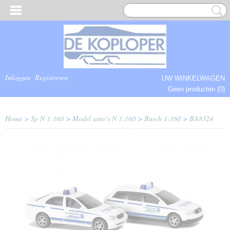
Inloggen
Registreren
UW WINKELWAGEN
Geen producten
(0)
COMPLEET.
Home
>
Sp N 1:160
>
Model auto's N 1:160
>
Busch 1:160
>
BA8324