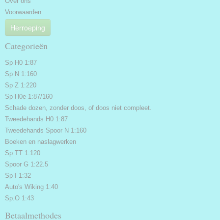
Over ons
Voorwaarden
Herroeping
Categorieën
Sp H0 1:87
Sp N 1:160
Sp Z 1:220
Sp H0e 1:87/160
Schade dozen, zonder doos, of doos niet compleet.
Tweedehands H0 1:87
Tweedehands Spoor N 1:160
Boeken en naslagwerken
Sp TT 1:120
Spoor G 1:22.5
Sp I 1:32
Auto's Wiking 1:40
Sp.O 1:43
Betaalmethodes