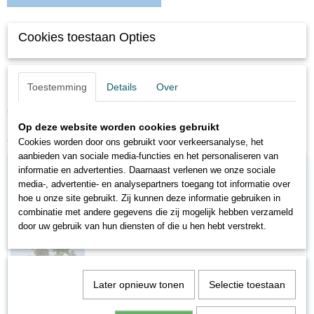
Omschrijving
Cookies toestaan Opties
Busch 6577 N Dennen met voet, 40 stuks
Toestemming
Details
Over
Dennenbomen met fijne naaldschilfers en wortels, 40 stuks (elk ca. 30 -
60 mm hoog).
Op deze website worden cookies gebruikt
Ook interessant
Cookies worden door ons gebruikt voor verkeersanalyse, het
aanbieden van sociale media-functies en het personaliseren van
informatie en advertenties. Daarnaast verlenen we onze sociale
media-, advertentie- en analysepartners toegang tot informatie over
hoe u onze site gebruikt. Zij kunnen deze informatie gebruiken in
combinatie met andere gegevens die zij mogelijk hebben verzameld
door uw gebruik van hun diensten of die u hen hebt verstrekt.
Later opnieuw tonen
Selectie toestaan