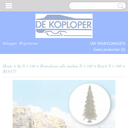
Inloggen
Registreren
UW WINKELWAGEN
Geen producten
(0)
COMPLEET.
Home
>
Sp N 1:160
>
Bouwdozen alle merken N 1:160
>
Busch N 1:160
>
BU6577