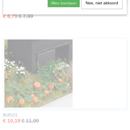
Alles toestaan
Nee, niet akkoord
BU6936
€ 6,79
€ 7,99
BU8101
€ 10,19
€ 11,99