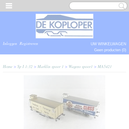
Inloggen
Registreren
UW WINKELWAGEN
Geen producten
(0)
COMPLEET.
Home
>
Sp I 1:32
>
Marklin spoor 1
>
Wagens spoor1
>
MA5421