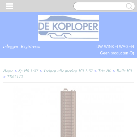
Inloggen
Registreren
UW WINKELWAGEN
Geen producten
(0)
COMPLEET.
Home
>
Sp H0 1:87
>
Treinen alle merken H0 1:87
>
Trix H0
>
Rails H0
>
TR62172