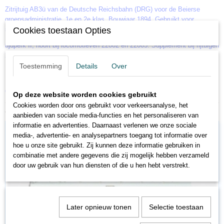
Zitrijtuig AB3ü van de Deutsche Reichsbahn (DRG) voor de Beierse
groepsadministratie. 1e en 2e klas. Bouwjaar 1894. Gebruikt voor
sneltreinen op hoofd- en secundaire lijnen.
Cookies toestaan Opties
tijdperk II, hoort bij locomotieven 22002 en 22005. Supplement bij rijtuigen
23325 en 23326. Veel gemonteerde details.
Met NEM-koppelingszak en kinematica voor kortkoppeling.
Toestemming
Details
Over
Lengte over buffers 156 mm.
66621 interieurverlichting Trix H0
Op deze website worden cookies gebruikt
Cookies worden door ons gebruikt voor verkeersanalyse, het
Ook interessant
aanbieden van sociale media-functies en het personaliseren van
informatie en advertenties. Daarnaast verlenen we onze sociale
media-, advertentie- en analysepartners toegang tot informatie over
hoe u onze site gebruikt. Zij kunnen deze informatie gebruiken in
combinatie met andere gegevens die zij mogelijk hebben verzameld
door uw gebruik van hun diensten of die u hen hebt verstrekt.
Later opnieuw tonen
Selectie toestaan