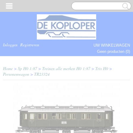
Inloggen
Registreren
UW WINKELWAGEN
Geen producten
(0)
COMPLEET.
Home
>
Sp H0 1:87
>
Treinen alle merken H0 1:87
>
Trix H0
>
Personenwagon
>
TR23324