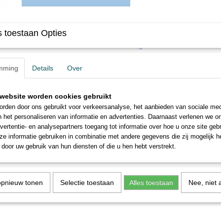
Omschrijving
 toestaan Opties
Spoor Trix H0 - Art.nr. 23969
Bierwagen
wagen, ingezet bij de Deutsche Reichsbahn-Gesellschaft
mming
Details
Over
Tijdperk II,
met NEM-koppelingsschacht
website worden cookies gebruikt
en kortkoppelingsmechanisme.
rden door ons gebruikt voor verkeersanalyse, het aanbieden van sociale med
LüP 101 mm
n het personaliseren van informatie en advertenties. Daarnaast verlenen we o
vertentie- en analysepartners toegang tot informatie over hoe u onze site gebru
e informatie gebruiken in combinatie met andere gegevens die zij mogelijk 
door uw gebruik van hun diensten of die u hen hebt verstrekt.
opnieuw tonen
Selectie toestaan
Alles toestaan
Nee, niet 