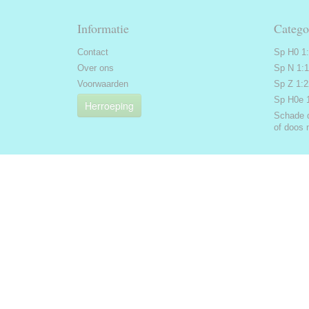
Informatie
Catego
Contact
Sp H0 1
Over ons
Sp N 1:
Voorwaarden
Sp Z 1:
Sp H0e 
Herroeping
Schade 
of doos 