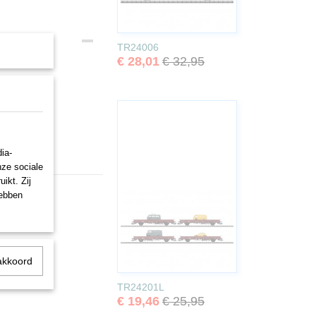
TR24006
€ 28,01
€ 32,95
ia-
nze sociale
ikt. Zij
hebben
akkoord
TR24201L
€ 19,46
€ 25,95