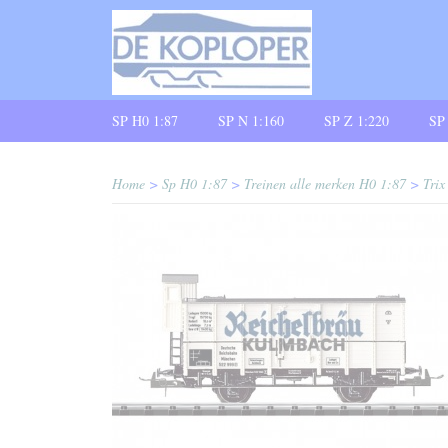
SP H0 1:87
SP N 1:160
SP Z 1:220
SP
Home
>
Sp H0 1:87
>
Treinen alle merken H0 1:87
>
Trix