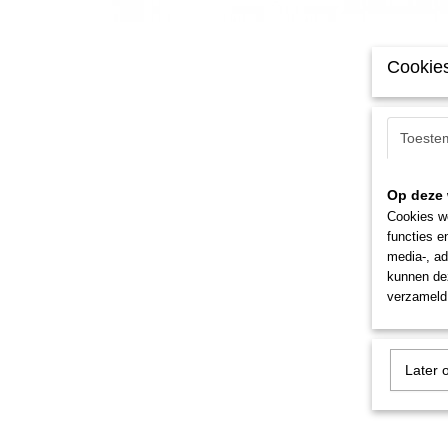
Cookies
Toeste
Op deze 
Cookies wo
functies e
media-, ad
kunnen dez
verzameld 
Later 