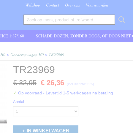
Webshop
Contact
Over ons
Voorwaarden
 H0E 1:87/160
SCHADE DOZEN, ZONDER DOOS, OF DOOS NIET
 H0
>
Goederenwagon H0
>
TR23969
TR23969
€ 32,95
€ 26,36
(inclusief btw 21%)
✓
Op voorraad
- Levertijd 1-5 werkdagen na betaling
Aantal
IN WINKELWAGEN