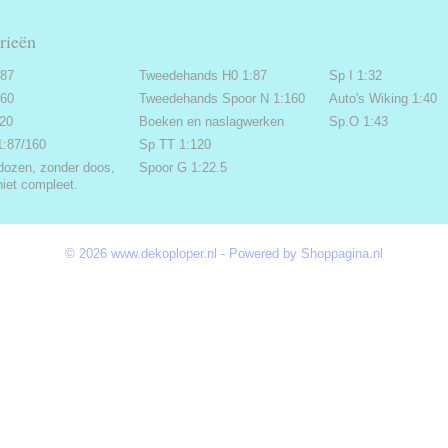
rieën
:87
Tweedehands H0 1:87
Sp I 1:32
160
Tweedehands Spoor N 1:160
Auto's Wiking 1:40
220
Boeken en naslagwerken
Sp.O 1:43
1:87/160
Sp TT 1:120
dozen, zonder doos,
Spoor G 1:22.5
niet compleet.
© 2026 www.dekoploper.nl - Powered by Shoppagina.nl