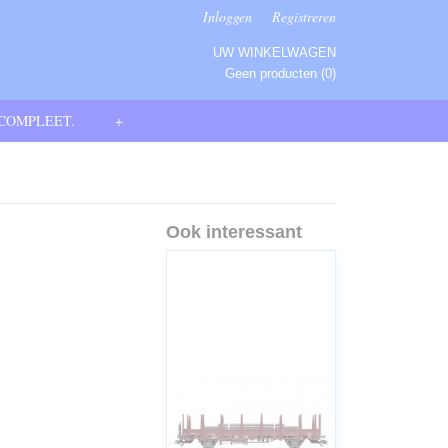
Inloggen
Registreren
UW WINKELWAGEN
Geen producten
(0)
 COMPLEET.
+
Ook interessant