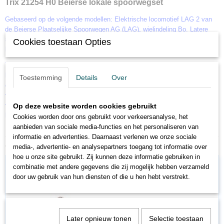
Trix 21254 H0 Beierse lokale spoorwegset
Gebaseerd op de volgende modellen: Elektrische locomotief LAG 2 van
de Beierse Plaatselijke Spoorwegen AG (LAG), wielindeling Bo. Latere
serie E 69. Bouwjaar 1909. 2 CLbay 11 personenrijtuigen 3e
Cookies toestaan Opties
klasse. Gebruik: op de route Murnau - Oberammergau.
Tijdperk II,
locomotief met onderstel en opbouw van metaalspuitgietwerk. 8-pins
Toestemming
Details
Over
digitale interface
volgens NEM. 5-polige motor met vliegwiel. 2 assen aangedreven. LED
verlichting. Locomotief en wagen met NEM-koppelingszakken en
Op deze website worden cookies gebruikt
kinematica voor kortkoppeling.
Cookies worden door ons gebruikt voor verkeersanalyse, het
LüP 370 mm.
aanbieden van sociale media-functies en het personaliseren van
informatie en advertenties. Daarnaast verlenen we onze sociale
Ook interessant
media-, advertentie- en analysepartners toegang tot informatie over
hoe u onze site gebruikt. Zij kunnen deze informatie gebruiken in
combinatie met andere gegevens die zij mogelijk hebben verzameld
door uw gebruik van hun diensten of die u hen hebt verstrekt.
Later opnieuw tonen
Selectie toestaan