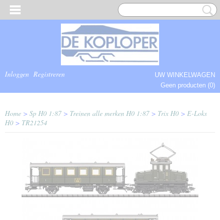
Inloggen
Registreren
UW WINKELWAGEN
Geen producten
(0)
COMPLEET.
Home
>
Sp H0 1:87
>
Treinen alle merken H0 1:87
>
Trix H0
>
E-Loks
H0
>
TR21254