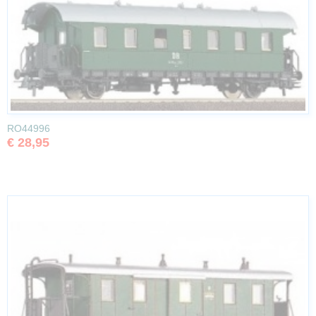
RO44996
€ 28,95