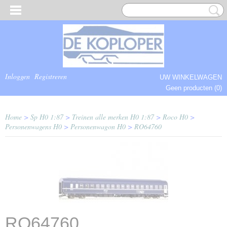
Inloggen
Registreren
UW WINKELWAGEN
Geen producten
(0)
COMPLEET.
Home
>
Sp H0 1:87
>
Treinen alle merken H0 1:87
>
Roco H0
>
Personenwagens H0
>
Personenwagon H0
>
RO64760
RO64760