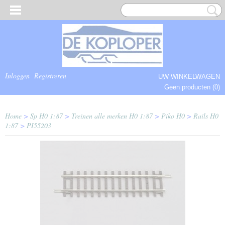
Inloggen
Registreren
UW WINKELWAGEN
Geen producten
(0)
COMPLEET.
Home
>
Sp H0 1:87
>
Treinen alle merken H0 1:87
>
Piko H0
>
Rails H0
1:87
>
PI55203