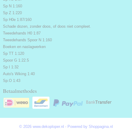
Sp N 1:160
Sp Z 1:220
Sp H0e 1:87/160
Schade dozen, zonder doos, of doos niet compleet.
Tweedehands H0 1:87
Tweedehands Spoor N 1:160
Boeken en naslagwerken
Sp TT 1:120
Spoor G 1:22.5
Sp I 1:32
Auto's Wiking 1:40
Sp.O 1:43
Betaalmethodes
© 2026 www.dekoploper.nl - Powered by Shoppagina.nl