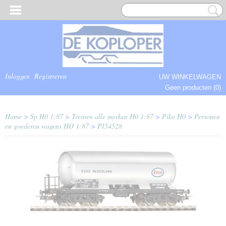
Inloggen
Registreren
UW WINKELWAGEN
Geen producten
(0)
COMPLEET.
Home
>
Sp H0 1:87
>
Treinen alle merken H0 1:87
>
Piko H0
>
Personen
en goederen wagens HO 1:87
>
PI54528