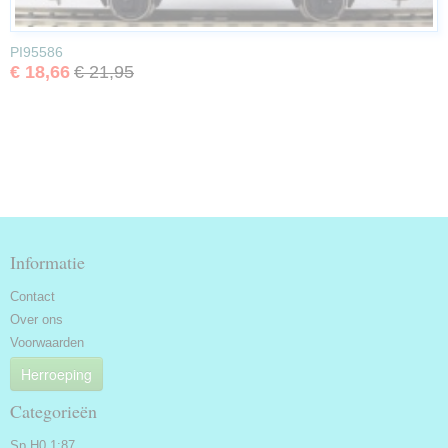
PI95586
€ 18,66
€ 21,95
Informatie
Contact
Over ons
Voorwaarden
Herroeping
Categorieën
Sp H0 1:87