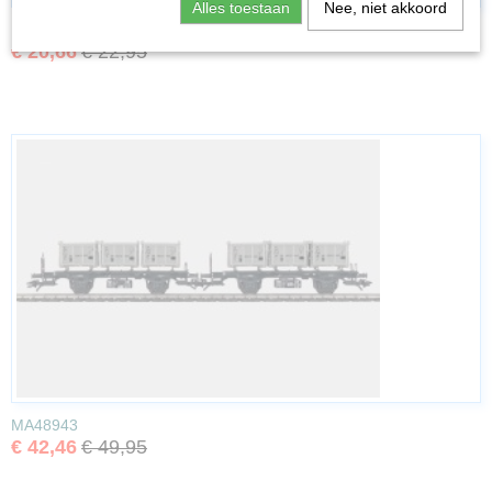
Alles toestaan
Nee, niet akkoord
MA00773
€ 20,66
€ 22,95
MA48943
€ 42,46
€ 49,95