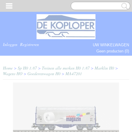
Inloggen
Registreren
UW WINKELWAGEN
Geen producten
(0)
COMPLEET.
Home
>
Sp H0 1:87
>
Treinen alle merken H0 1:87
>
Marklin H0
>
Wagens HO
>
Goederenwagon H0
>
MA47201