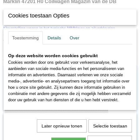
Märklin 47201 H0 Coilwagen Magazin van de DB
Type Shimms 718.
Cookies toestaan Opties
Uitvoering met gesloten huif en kortkoppelingen met schaargeleiding.
Kleurstelling wagen in het typische MMblauw en zilverkleurige
schuifhuiven met motief op de zijden, dat de afloop van de rotatiedruk
Toestemming
Details
Over
van de papierrol tot het gevouwen drukresultaat symboliseert. "Märklin
Magazin 2001". Lengte over buffers 13,8 cm.
Op deze website worden cookies gebruikt
Ook interessant
Cookies worden door ons gebruikt voor verkeersanalyse, het
aanbieden van sociale media-functies en het personaliseren van
informatie en advertenties. Daarnaast verlenen we onze sociale
media-, advertentie- en analysepartners toegang tot informatie over
hoe u onze site gebruikt. Zij kunnen deze informatie gebruiken in
combinatie met andere gegevens die zij mogelijk hebben verzameld
door uw gebruik van hun diensten of die u hen hebt verstrekt.
Later opnieuw tonen
Selectie toestaan