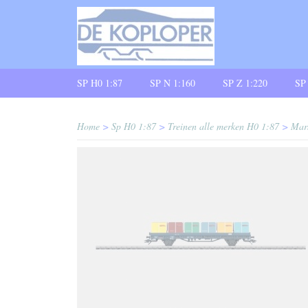
SP H0 1:87
SP N 1:160
SP Z 1:220
SP
Home
>
Sp H0 1:87
>
Treinen alle merken H0 1:87
>
Mar