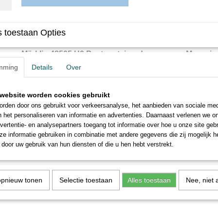
Omschrijving
 toestaan Opties
Märklin 48505 H0 Postcontainerdraagwagen Magazin
mming
Details
Over
Post 2-t / 13 post containerwagen.
Exclusieve uitvoering in Märklin Magazin-design. Structuur in de oude
website worden cookies gebruikt
kobaltblauw. Linkgeleide kortkoppelingen. Aparte koppelingsslangen 
rden door ons gebruikt voor verkeersanalyse, het aanbieden van sociale med
rolcontainers in verschillende kleuren. Allemaal rolcontainers met een
n het personaliseren van informatie en advertenties. Daarnaast verlenen we o
metalen banden. Lengte over de buffers 17,0 cm.
vertentie- en analysepartners toegang tot informatie over hoe u onze site gebru
e informatie gebruiken in combinatie met andere gegevens die zij mogelijk 
door uw gebruik van hun diensten of die u hen hebt verstrekt.
opnieuw tonen
Selectie toestaan
Alles toestaan
Nee, niet 