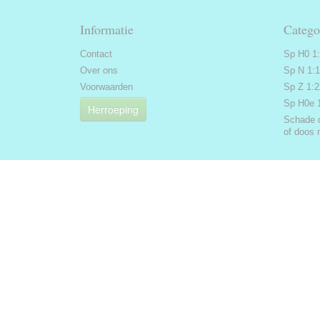
Informatie
Catego
Contact
Sp H0 1
Over ons
Sp N 1:
Voorwaarden
Sp Z 1:
Sp H0e 
Herroeping
Schade 
of doos 