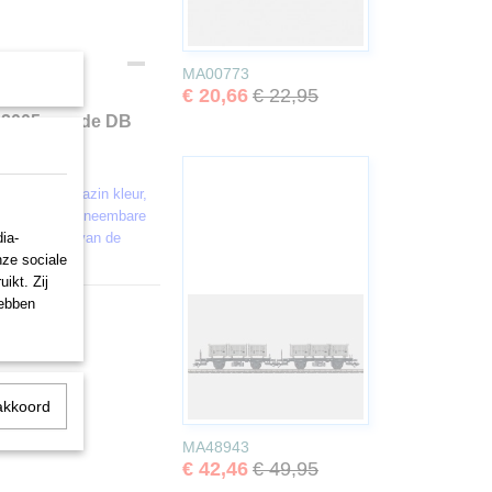
MA00773
€ 20,66
€ 22,95
 2005 van de DB
 Märklin Magazin kleur,
en treden. 6 afneembare
ia-
 voorstelling van de
nze sociale
ikt. Zij
hebben
akkoord
MA48943
€ 42,46
€ 49,95