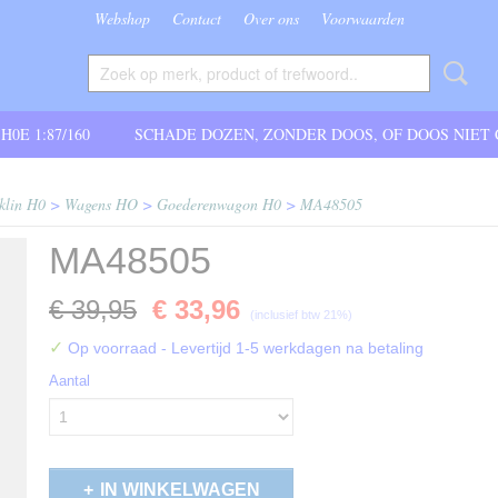
Webshop
Contact
Over ons
Voorwaarden
 H0E 1:87/160
SCHADE DOZEN, ZONDER DOOS, OF DOOS NIET
klin H0
>
Wagens HO
>
Goederenwagon H0
>
MA48505
MA48505
€ 39,95
€ 33,96
(inclusief btw 21%)
✓
Op voorraad
- Levertijd 1-5 werkdagen na betaling
Aantal
IN WINKELWAGEN