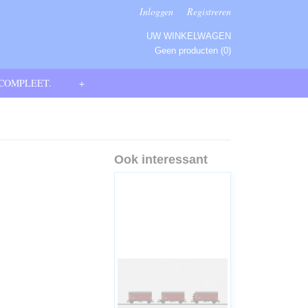
Inloggen
Registreren
UW WINKELWAGEN
Geen producten
(0)
 COMPLEET.
+
Ook interessant