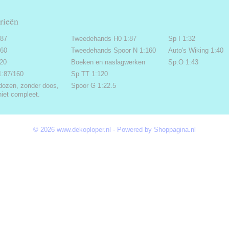
rieën
:87
Tweedehands H0 1:87
Sp I 1:32
160
Tweedehands Spoor N 1:160
Auto's Wiking 1:40
220
Boeken en naslagwerken
Sp.O 1:43
1:87/160
Sp TT 1:120
dozen, zonder doos,
Spoor G 1:22.5
niet compleet.
© 2026 www.dekoploper.nl - Powered by Shoppagina.nl