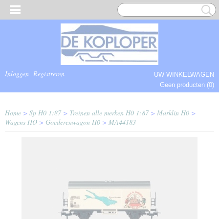
Inloggen
Registreren
UW WINKELWAGEN
Geen producten
(0)
COMPLEET.
Home
>
Sp H0 1:87
>
Treinen alle merken H0 1:87
>
Marklin H0
>
Wagens HO
>
Goederenwagon H0
>
MA44183