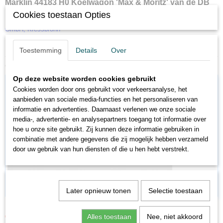
Märklin 44183 H0 Koelwagon 'Max & Moritz' van de DB
Cookies toestaan Opties
Particuliere wagenuitvoering van de Gasthaus-Brouwerij Max & Moritz
GmbH, Kressbronn
Relex-koppelingen. Lengte over buffers 11,5 cm.
Toestemming
Details
Over
Ook interessant
Op deze website worden cookies gebruikt
Cookies worden door ons gebruikt voor verkeersanalyse, het
aanbieden van sociale media-functies en het personaliseren van
informatie en advertenties. Daarnaast verlenen we onze sociale
media-, advertentie- en analysepartners toegang tot informatie over
hoe u onze site gebruikt. Zij kunnen deze informatie gebruiken in
combinatie met andere gegevens die zij mogelijk hebben verzameld
door uw gebruik van hun diensten of die u hen hebt verstrekt.
Later opnieuw tonen
Selectie toestaan
MA00773
€ 20,66
€ 22,95
Alles toestaan
Nee, niet akkoord