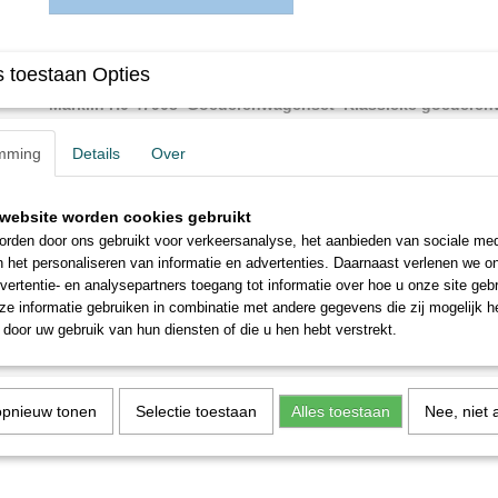
Omschrijving
 toestaan Opties
Märklin H0 47908 Goederenwagenset Klassieke goedere
verschillende wagentypes van de Austriansterreichische Bundesbahn
goederenwagen "Klagenfurt", 1 containerwagen met 5 melktanks en 1
mming
Details
Over
voor frituurolie.
Melkreservoirs uitneembaar. Totale lengte over buffers 37,4 cm
website worden cookies gebruikt
rden door ons gebruikt voor verkeersanalyse, het aanbieden van sociale med
Oldtimer goederentrein past goed bij nr. 37558 locomotief.
n het personaliseren van informatie en advertenties. Daarnaast verlenen we o
vertentie- en analysepartners toegang tot informatie over hoe u onze site gebru
e informatie gebruiken in combinatie met andere gegevens die zij mogelijk 
door uw gebruik van hun diensten of die u hen hebt verstrekt.
opnieuw tonen
Selectie toestaan
Alles toestaan
Nee, niet 