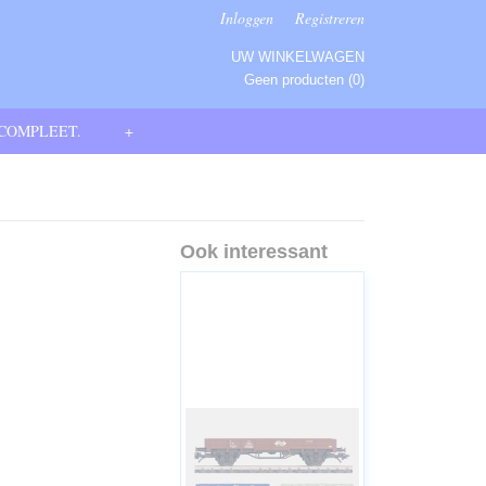
Inloggen
Registreren
UW WINKELWAGEN
Geen producten
(0)
 COMPLEET.
+
Ook interessant