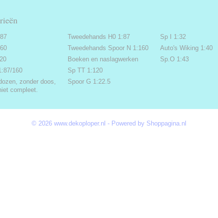
rieën
:87
Tweedehands H0 1:87
Sp I 1:32
160
Tweedehands Spoor N 1:160
Auto's Wiking 1:40
220
Boeken en naslagwerken
Sp.O 1:43
1:87/160
Sp TT 1:120
dozen, zonder doos,
Spoor G 1:22.5
niet compleet.
© 2026 www.dekoploper.nl - Powered by Shoppagina.nl