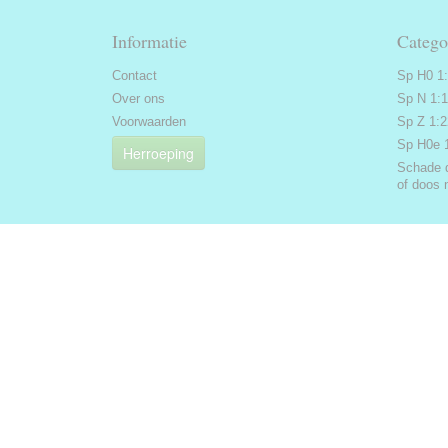
Informatie
Catego
Contact
Sp H0 1
Over ons
Sp N 1:
Voorwaarden
Sp Z 1:
Sp H0e 
Herroeping
Schade 
of doos 