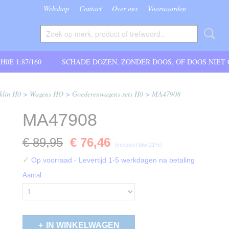
Webshop
Contact
Over ons
Voorwaarden
 H0E 1:87/160
SCHADE DOZEN, ZONDER DOOS, OF DOOS NIET
klin H0
>
Wagens HO
>
Goederenwagens sets H0
>
MA47908
MA47908
€ 89,95
€ 76,46
(inclusief btw 21%)
✓
Op voorraad
- Levertijd 1-5 werkdagen na betaling
Aantal
IN WINKELWAGEN