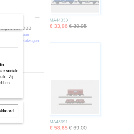
MA44333
€ 33,96
€ 39,95
nwagen set ÖBB
en (ÖBB). 1 open
 vierassige ketelwagen
ia-
nze sociale
ikt. Zij
hebben
akkoord
MA48691
€ 58,65
€ 69,00