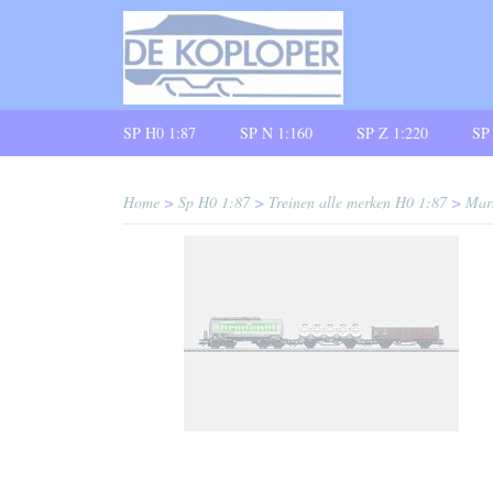
SP H0 1:87
SP N 1:160
SP Z 1:220
SP
Home
>
Sp H0 1:87
>
Treinen alle merken H0 1:87
>
Mar