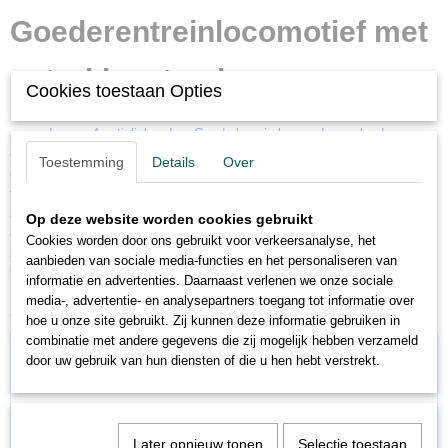
Goederentreinlocomotief met
getrokken tender
Cookies toestaan Opties
Met Digital-decoder, C-Sinusmotor, cabine- en rijwerkverlichting. 5 assen
aangedreven. 4 antislipbanden. Goede loop in bogen door geleed
drijfwerk. Rookbuizen aan de zijden en stuurstangen afzonderlijk
Toestemming
Details
Over
gemonteerd. Open omloop met traptreden. Kortkoppeling tussen loc en
tender. Voor genormaliseerde koppelingsschacht, op de tender met
schaargeleiding. Frontsein en cabineverlichting conventioneel in bedrijf,
Op deze website worden cookies gebruikt
digitaal schakelbaar. Rijwerkverlichting en rangeergang zonder optrek- en
Cookies worden door ons gebruikt voor verkeersanalyse, het
afremvertraging met Control Unit 6021 digitaal schakelbaar. Lengte over
aanbieden van sociale media-functies en het personaliseren van
buffers 26,7 cm.
informatie en advertenties. Daarnaast verlenen we onze sociale
media-, advertentie- en analysepartners toegang tot informatie over
Ook interessant
hoe u onze site gebruikt. Zij kunnen deze informatie gebruiken in
combinatie met andere gegevens die zij mogelijk hebben verzameld
door uw gebruik van hun diensten of die u hen hebt verstrekt.
Later opnieuw tonen
Selectie toestaan