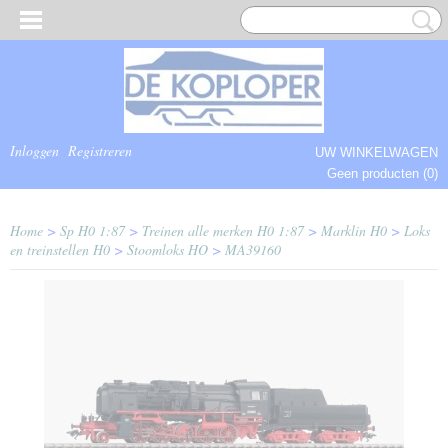
Inloggen
Registreren
UW WINKELWAGEN
Geen producten
(0)
COMPLEET.
Home
>
Sp H0 1:87
>
Treinen alle merken H0 1:87
>
Marklin H0
>
Loks
en treinstellen H0
>
Stoomloks HO
>
MA39160