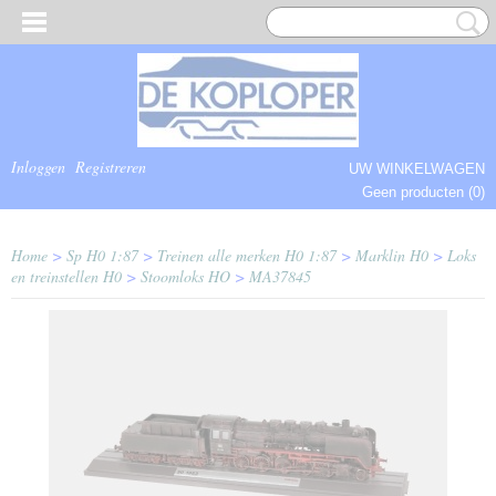
Inloggen
Registreren
UW WINKELWAGEN
Geen producten
(0)
COMPLEET.
Home
>
Sp H0 1:87
>
Treinen alle merken H0 1:87
>
Marklin H0
>
Loks
en treinstellen H0
>
Stoomloks HO
>
MA37845