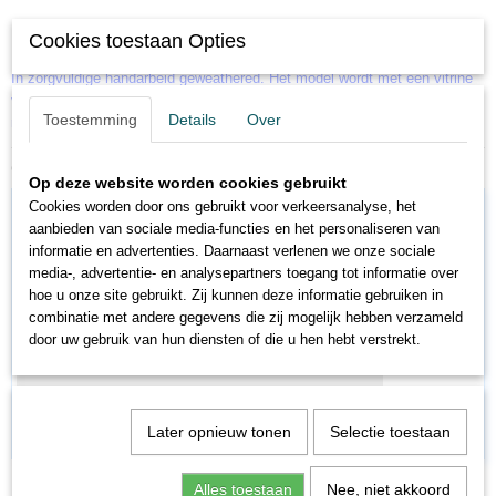
Cookies toestaan Opties
Model van de locomotief BR 50
In zorgvuldige handarbeid geweathered. Het model wordt met een vitrine
van doorzichtig acrylglas geleverd. Op de sokkel een metalen namplaat
Toestemming
Details
Over
met uw naam en de datum van uw 50ste verjaardag.
Ook interessant
Op deze website worden cookies gebruikt
Cookies worden door ons gebruikt voor verkeersanalyse, het
aanbieden van sociale media-functies en het personaliseren van
informatie en advertenties. Daarnaast verlenen we onze sociale
media-, advertentie- en analysepartners toegang tot informatie over
hoe u onze site gebruikt. Zij kunnen deze informatie gebruiken in
combinatie met andere gegevens die zij mogelijk hebben verzameld
door uw gebruik van hun diensten of die u hen hebt verstrekt.
Later opnieuw tonen
Selectie toestaan
MA37030
Alles toestaan
Nee, niet akkoord