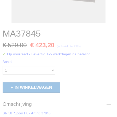
MA37845
€ 529,00
€ 423,20
(inclusief btw 21%)
✓
Op voorraad
- Levertijd 1-5 werkdagen na betaling
Aantal
IN WINKELWAGEN
Omschrijving
BR 50
Spoor H0 - Art.nr. 37845