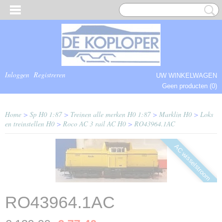
Inloggen
Registreren
UW WINKELWAGEN
Geen producten
(0)
COMPLEET.
Home
>
Sp H0 1:87
>
Treinen alle merken H0 1:87
>
Marklin H0
>
Loks
en treinstellen H0
>
Roco AC 3 rail AC H0
>
RO43964.1AC
AC wisselstroom
RO43964.1AC