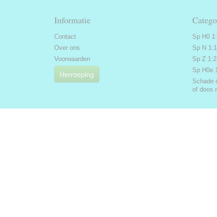
Informatie
Catego
Contact
Sp H0 1
Over ons
Sp N 1:
Voorwaarden
Sp Z 1:
Sp H0e 
Herroeping
Schade 
of doos 