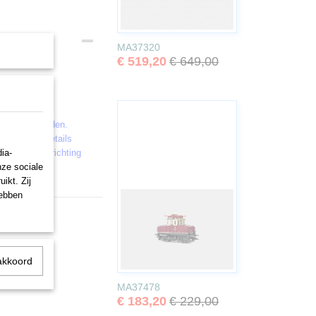
MA37320
€ 519,20
€ 649,00
. Antislipbanden.
en verdere details
ia-
t met de rijrichting
nze sociale
ikt. Zij
hebben
akkoord
MA37478
€ 183,20
€ 229,00