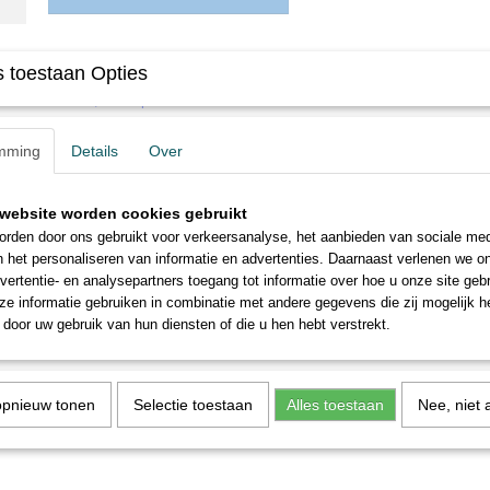
Omschrijving
 toestaan Opties
BR 118, DB
Spoor H0 - Art.nr. 37682
mming
Details
Over
Elektrische locomotief
Met Digital-decoder mfx en schakelbare locfluit. 2 assen aangedreven
website worden cookies gebruikt
Cabines en machineruimte met interieurverlichting. Metalen handrails 
rden door ons gebruikt voor verkeersanalyse, het aanbieden van sociale med
afzonderlijke gemonteerd. Driepuntsfrontsein met warmwitte LED wissel
n het personaliseren van informatie en advertenties. Daarnaast verlenen we o
traditioneel in bedrijf, digitaal schakelbaar.
vertentie- en analysepartners toegang tot informatie over hoe u onze site gebru
Lengte over buffers 19,5 cm.
e informatie gebruiken in combinatie met andere gegevens die zij mogelijk 
door uw gebruik van hun diensten of die u hen hebt verstrekt.
opnieuw tonen
Selectie toestaan
Alles toestaan
Nee, niet 