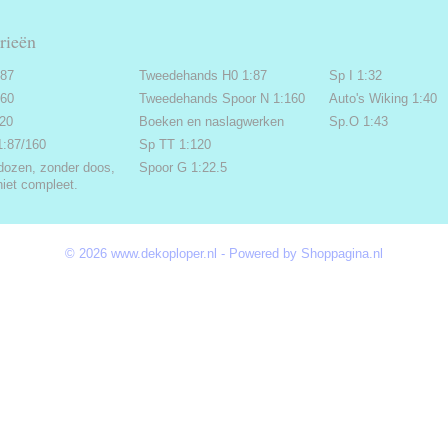
rieën
:87
Tweedehands H0 1:87
Sp I 1:32
160
Tweedehands Spoor N 1:160
Auto's Wiking 1:40
220
Boeken en naslagwerken
Sp.O 1:43
1:87/160
Sp TT 1:120
dozen, zonder doos,
Spoor G 1:22.5
niet compleet.
© 2026 www.dekoploper.nl - Powered by Shoppagina.nl