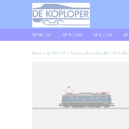
SP H0 1:87
SP N 1:160
SP Z 1:220
SP
Home
>
Sp H0 1:87
>
Treinen alle merken H0 1:87
>
Mar