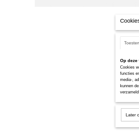
Cookies
Toeste
Op deze 
Cookies wo
functies e
media-, ad
kunnen dez
verzameld 
Later 