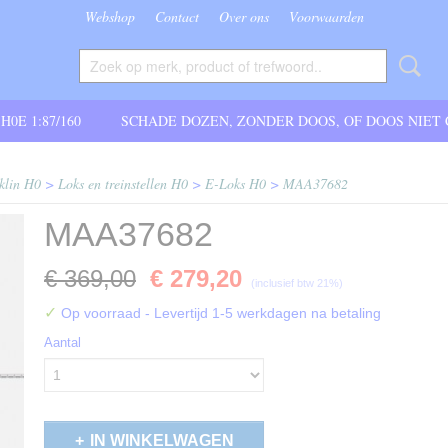
Webshop
Contact
Over ons
Voorwaarden
 H0E 1:87/160
SCHADE DOZEN, ZONDER DOOS, OF DOOS NIET
klin H0
>
Loks en treinstellen H0
>
E-Loks H0
>
MAA37682
MAA37682
€ 369,00
€ 279,20
(inclusief btw 21%)
✓
Op voorraad
- Levertijd 1-5 werkdagen na betaling
Aantal
IN WINKELWAGEN