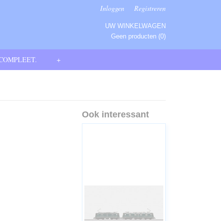
Inloggen
Registreren
UW WINKELWAGEN
Geen producten
(0)
 COMPLEET.
+
Ook interessant