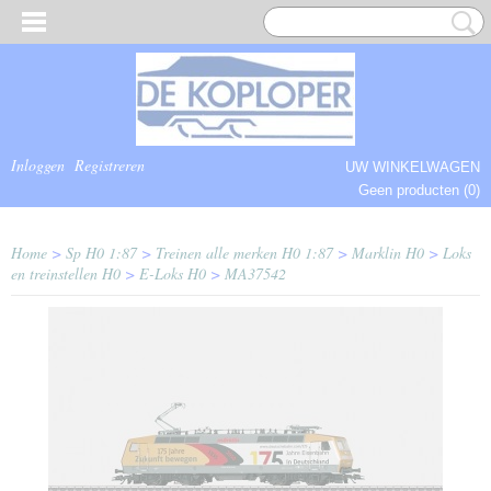
Inloggen
Registreren
UW WINKELWAGEN
Geen producten
(0)
COMPLEET.
Home
>
Sp H0 1:87
>
Treinen alle merken H0 1:87
>
Marklin H0
>
Loks
en treinstellen H0
>
E-Loks H0
>
MA37542