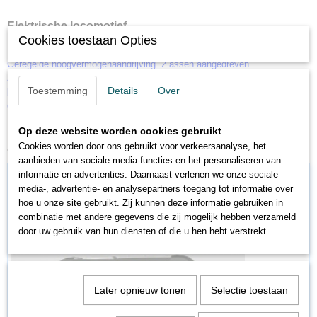
Elektrische locomotief
Cookies toestaan Opties
Met Digital-decoder mfx en serieel schakelbare geluidsfuncties.
Geregelde hoogvermogenaandrijving. 2 assen aangedreven.
Antislipbanden. Verlichting met warmwitte LED's. Frontsein traditioneel in
Toestemming
Details
Over
bedrijf, digitaal schakelbaar. Cabineverlichting apart digitaal schakelbaar.
Gemonteerde handrails.
Lengte over buffers 22,1 cm.
Op deze website worden cookies gebruikt
Cookies worden door ons gebruikt voor verkeersanalyse, het
Ook interessant
aanbieden van sociale media-functies en het personaliseren van
informatie en advertenties. Daarnaast verlenen we onze sociale
media-, advertentie- en analysepartners toegang tot informatie over
hoe u onze site gebruikt. Zij kunnen deze informatie gebruiken in
combinatie met andere gegevens die zij mogelijk hebben verzameld
door uw gebruik van hun diensten of die u hen hebt verstrekt.
Later opnieuw tonen
Selectie toestaan