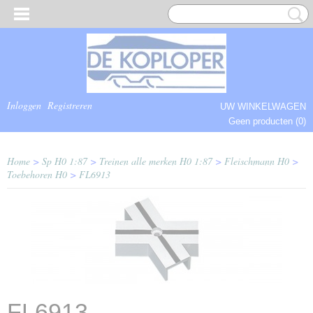
Inloggen
Registreren
UW WINKELWAGEN
Geen producten
(0)
COMPLEET.
Home
>
Sp H0 1:87
>
Treinen alle merken H0 1:87
>
Fleischmann H0
>
Toebehoren H0
>
FL6913
FL6913