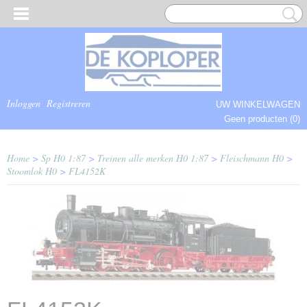
Inloggen
Registreren
UW WINKELWAGEN
Geen producten
(0)
COMPLEET.
Home
>
Sp H0 1:87
>
Treinen alle merken H0 1:87
>
Fleischmann H0
>
Stoomlok H0
>
FL4152K