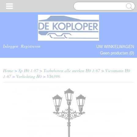
Inloggen
Registreren
UW WINKELWAGEN
Geen producten
(0)
COMPLEET.
Home
>
Sp H0 1:87
>
Toebehoren alle merken H0 1:87
>
Viessmann H0
1:87
>
Verlichting H0
>
VI6398