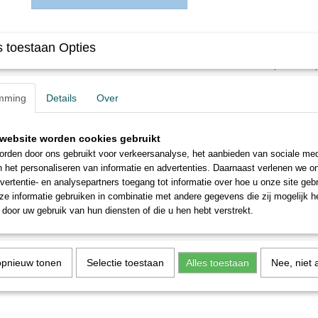
Omschrijving
 toestaan Opties
Roco Minitanks 663: H0 Ford Transit FK 1000, KRKW
mming
Details
Over
website worden cookies gebruikt
rden door ons gebruikt voor verkeersanalyse, het aanbieden van sociale med
n het personaliseren van informatie en advertenties. Daarnaast verlenen we o
vertentie- en analysepartners toegang tot informatie over hoe u onze site gebru
e informatie gebruiken in combinatie met andere gegevens die zij mogelijk 
door uw gebruik van hun diensten of die u hen hebt verstrekt.
opnieuw tonen
Selectie toestaan
Alles toestaan
Nee, niet 