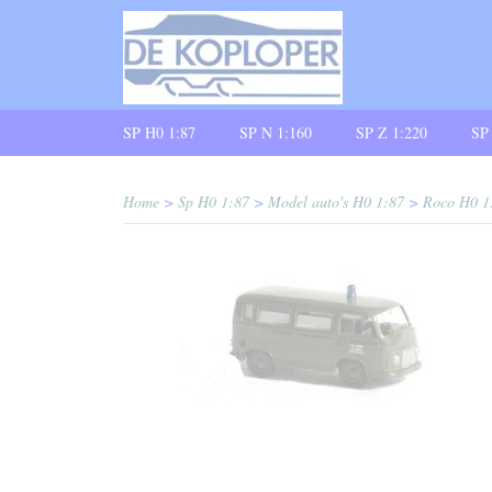
SP H0 1:87
SP N 1:160
SP Z 1:220
SP
Home
>
Sp H0 1:87
>
Model auto's H0 1:87
>
Roco H0 1