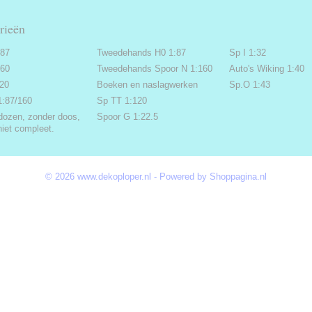
rieën
:87
Tweedehands H0 1:87
Sp I 1:32
160
Tweedehands Spoor N 1:160
Auto's Wiking 1:40
220
Boeken en naslagwerken
Sp.O 1:43
1:87/160
Sp TT 1:120
dozen, zonder doos,
Spoor G 1:22.5
niet compleet.
© 2026 www.dekoploper.nl - Powered by Shoppagina.nl