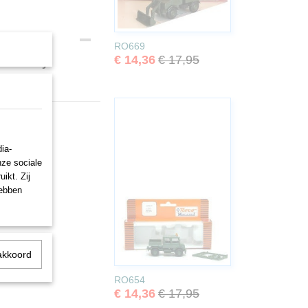
RO669
€ 14,36
€ 17,95
, US Army
ia-
nze sociale
ikt. Zij
hebben
akkoord
RO654
€ 14,36
€ 17,95