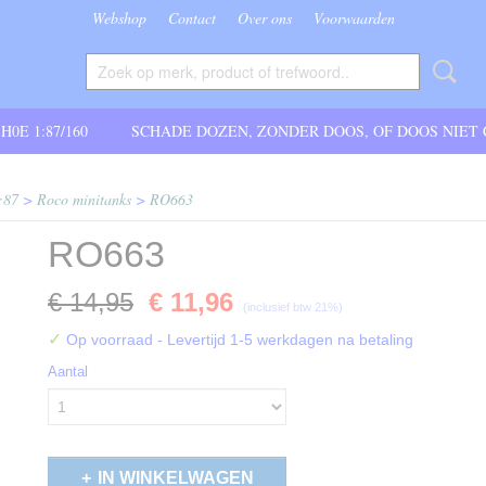
Webshop
Contact
Over ons
Voorwaarden
 H0E 1:87/160
SCHADE DOZEN, ZONDER DOOS, OF DOOS NIET
:87
>
Roco minitanks
>
RO663
RO663
€ 14,95
€ 11,96
(inclusief btw 21%)
✓
Op voorraad
- Levertijd 1-5 werkdagen na betaling
Aantal
IN WINKELWAGEN