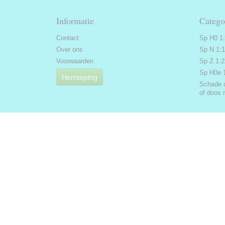
Informatie
Catego
Contact
Sp H0 1
Over ons
Sp N 1:
Voorwaarden
Sp Z 1:
Sp H0e 
Herroeping
Schade 
of doos 