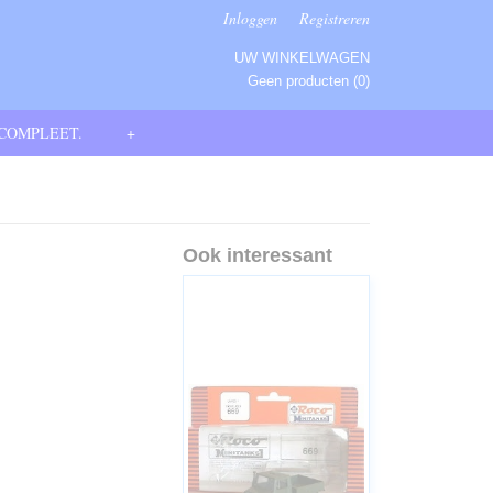
Inloggen
Registreren
UW WINKELWAGEN
Geen producten
(0)
 COMPLEET.
+
Ook interessant