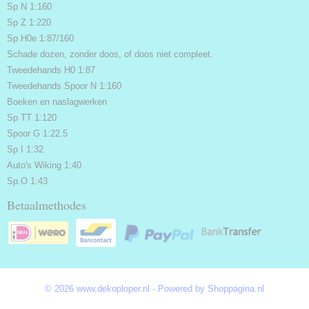
Sp N 1:160
Sp Z 1:220
Sp H0e 1:87/160
Schade dozen, zonder doos, of doos niet compleet.
Tweedehands H0 1:87
Tweedehands Spoor N 1:160
Boeken en naslagwerken
Sp TT 1:120
Spoor G 1:22.5
Sp I 1:32
Auto's Wiking 1:40
Sp.O 1:43
Betaalmethodes
© 2026 www.dekoploper.nl - Powered by Shoppagina.nl