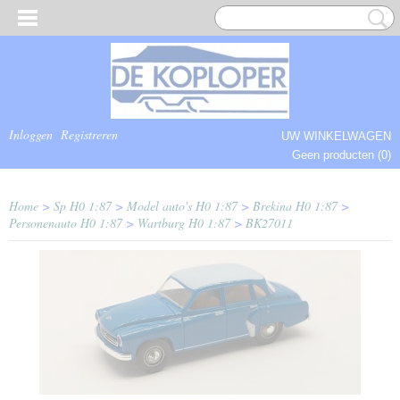
Inloggen
Registreren
UW WINKELWAGEN
Geen producten
(0)
COMPLEET.
Home
>
Sp H0 1:87
>
Model auto's H0 1:87
>
Brekina H0 1:87
>
Personenauto H0 1:87
>
Wartburg H0 1:87
>
BK27011