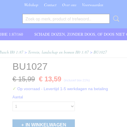
Webshop
Contact
Over ons
Voorwaarden
 H0E 1:87/160
SCHADE DOZEN, ZONDER DOOS, OF DOOS NIET
Busch H0 1:87
>
Terrein, landschap en bomen H0 1:87
>
BU1027
BU1027
€ 15,99
€ 13,59
(inclusief btw 21%)
✓
Op voorraad
- Levertijd 1-5 werkdagen na betaling
Aantal
IN WINKELWAGEN