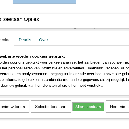
Omschrijving
 toestaan Opties
Busch 1027 H0 Beschermingsbunker, 2 stuks
Model van een typische beschermingsbunker uit de jaren '30 van de v
mming
Details
Over
inzetbaar.
Kant en klaar model.
website worden cookies gebruikt
Breedte 27 mm, 30 mm hoog.
rden door ons gebruikt voor verkeersanalyse, het aanbieden van sociale med
Inhoud: 2 stuks.
n het personaliseren van informatie en advertenties. Daarnaast verlenen we o
vertentie- en analysepartners toegang tot informatie over hoe u onze site gebru
e informatie gebruiken in combinatie met andere gegevens die zij mogelijk 
door uw gebruik van hun diensten of die u hen hebt verstrekt.
opnieuw tonen
Selectie toestaan
Alles toestaan
Nee, niet 