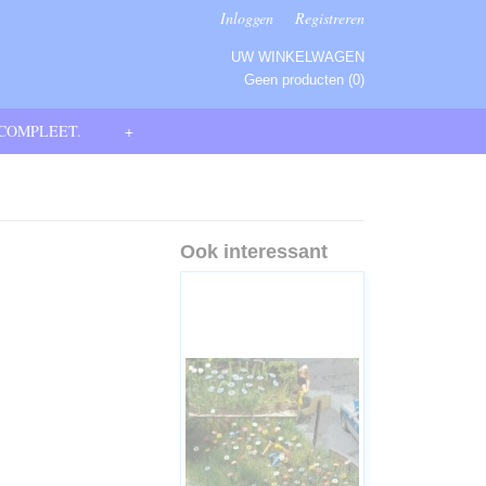
Inloggen
Registreren
UW WINKELWAGEN
Geen producten
(0)
 COMPLEET.
+
Ook interessant