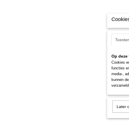
Cookies
Toeste
Op deze 
Cookies wo
functies e
media-, ad
kunnen dez
verzameld 
Later 