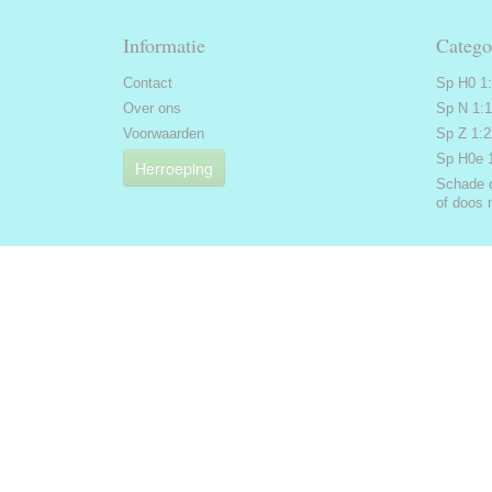
Informatie
Catego
Contact
Sp H0 1
Over ons
Sp N 1:
Voorwaarden
Sp Z 1:
Sp H0e 
Herroeping
Schade 
of doos 