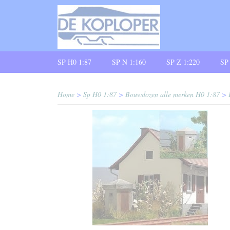
SP H0 1:87
SP N 1:160
SP Z 1:220
SP
Home
>
Sp H0 1:87
>
Bouwdozen alle merken H0 1:87
>