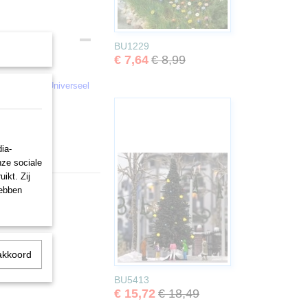
BU1229
€ 7,64
€ 8,99
orige eeuw. Universeel
ia-
nze sociale
ikt. Zij
hebben
akkoord
BU5413
€ 15,72
€ 18,49