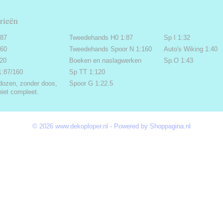
rieën
:87
Tweedehands H0 1:87
Sp I 1:32
160
Tweedehands Spoor N 1:160
Auto's Wiking 1:40
220
Boeken en naslagwerken
Sp.O 1:43
1:87/160
Sp TT 1:120
dozen, zonder doos,
Spoor G 1:22.5
niet compleet.
© 2026 www.dekoploper.nl - Powered by Shoppagina.nl