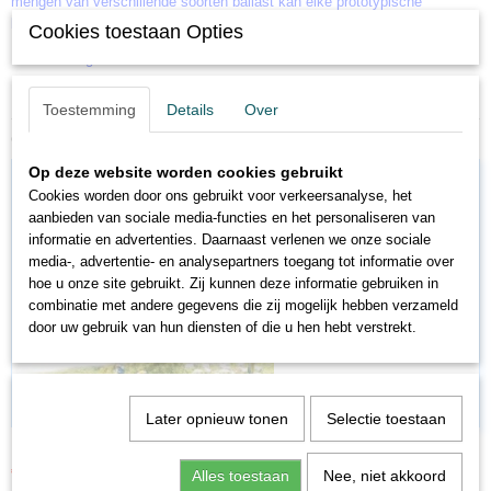
mengen van verschillende soorten ballast kan elke prototypische
ballastmix worden gerealiseerd.
Cookies toestaan Opties
Inhoud 230 gram
Toestemming
Details
Over
Ook interessant
Op deze website worden cookies gebruikt
Cookies worden door ons gebruikt voor verkeersanalyse, het
aanbieden van sociale media-functies en het personaliseren van
informatie en advertenties. Daarnaast verlenen we onze sociale
media-, advertentie- en analysepartners toegang tot informatie over
hoe u onze site gebruikt. Zij kunnen deze informatie gebruiken in
combinatie met andere gegevens die zij mogelijk hebben verzameld
door uw gebruik van hun diensten of die u hen hebt verstrekt.
Later opnieuw tonen
Selectie toestaan
BU7322
€ 2,54
€ 2,99
Alles toestaan
Nee, niet akkoord