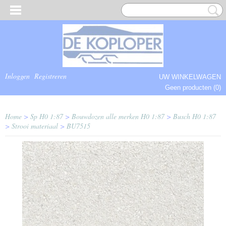
Inloggen
Registreren
UW WINKELWAGEN
Geen producten
(0)
COMPLEET.
Home
>
Sp H0 1:87
>
Bouwdozen alle merken H0 1:87
>
Busch H0 1:87
>
Strooi materiaal
>
BU7515