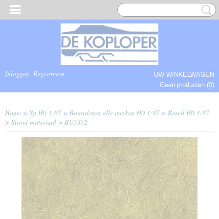
Inloggen
Registreren
UW WINKELWAGEN
Geen producten
(0)
COMPLEET.
Home
>
Sp H0 1:87
>
Bouwdozen alle merken H0 1:87
>
Busch H0 1:87
>
Strooi materiaal
>
BU7372