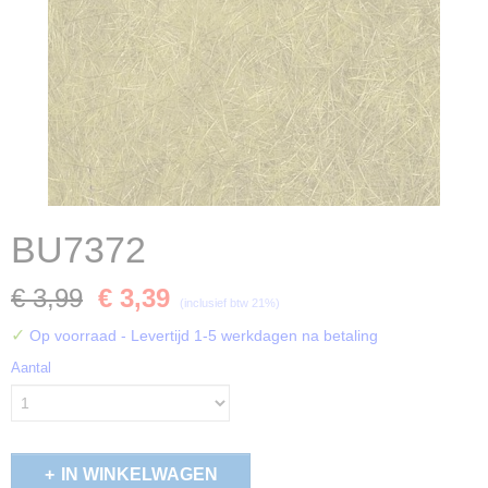
BU7372
€ 3,99
€ 3,39
(inclusief btw 21%)
✓
Op voorraad
- Levertijd 1-5 werkdagen na betaling
Aantal
IN WINKELWAGEN