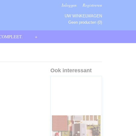
Inloggen
Registreren
UW WINKELWAGEN
Geen producten
(0)
 COMPLEET.
+
Ook interessant