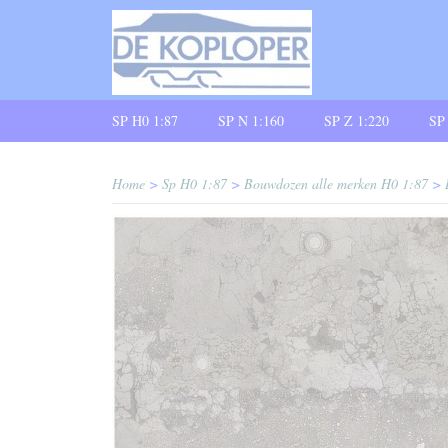
SP H0 1:87
SP N 1:160
SP Z 1:220
SP
Home
>
Sp H0 1:87
>
Bouwdozen alle merken H0 1:87
>