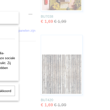
BU7038
€ 1,69
€ 1,99
e kartonnen panelen zijn
stuks.
ia-
nze sociale
ikt. Zij
hebben
akkoord
BU7420
€ 1,69
€ 1,99