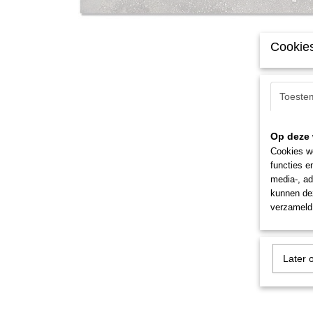
Cookies
Toeste
Op deze 
Cookies wo
functies e
media-, ad
kunnen dez
verzameld 
Later 