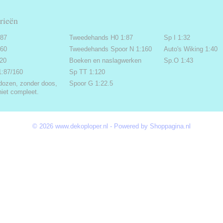
rieën
:87
Tweedehands H0 1:87
Sp I 1:32
160
Tweedehands Spoor N 1:160
Auto's Wiking 1:40
220
Boeken en naslagwerken
Sp.O 1:43
1:87/160
Sp TT 1:120
dozen, zonder doos,
Spoor G 1:22.5
niet compleet.
© 2026 www.dekoploper.nl - Powered by Shoppagina.nl