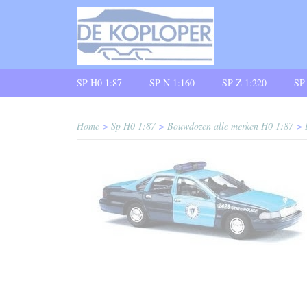
SP H0 1:87
SP N 1:160
SP Z 1:220
SP
Home
>
Sp H0 1:87
>
Bouwdozen alle merken H0 1:87
>