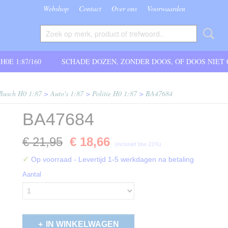
Webshop
Contact
Over ons
Voorwaarden
 H0E 1:87/160
SCHADE DOZEN, ZONDER DOOS, OF DOOS NIET
Busch H0 1:87
>
Auto's 1:87
>
Politie H0 1:87
>
BA47684
BA47684
€ 21,95
€ 18,66
(inclusief btw 21%)
✓
Op voorraad
- Levertijd 1-5 werkdagen na betaling
Aantal
IN WINKELWAGEN