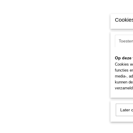
Cookies
Toeste
Op deze 
Cookies wo
functies e
media-, ad
kunnen dez
verzameld 
Later 