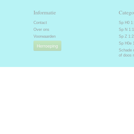
Informatie
Catego
Contact
Sp H0 1
Over ons
Sp N 1:
Voorwaarden
Sp Z 1:
Sp H0e 
Herroeping
Schade 
of doos 