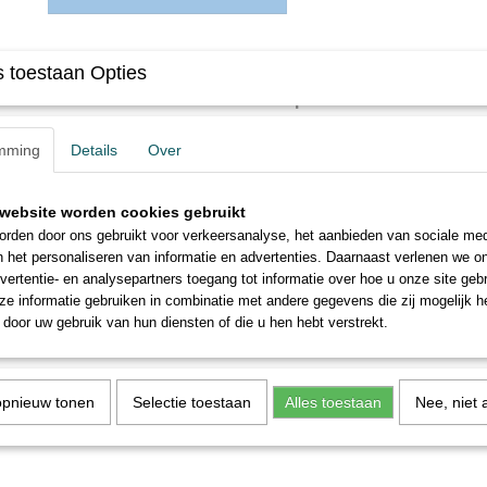
Omschrijving
 toestaan Opties
Busch 47684 H0 Chevrolet Caprice US State Police Li
mming
Details
Over
website worden cookies gebruikt
rden door ons gebruikt voor verkeersanalyse, het aanbieden van sociale med
n het personaliseren van informatie en advertenties. Daarnaast verlenen we o
vertentie- en analysepartners toegang tot informatie over hoe u onze site gebru
e informatie gebruiken in combinatie met andere gegevens die zij mogelijk 
door uw gebruik van hun diensten of die u hen hebt verstrekt.
opnieuw tonen
Selectie toestaan
Alles toestaan
Nee, niet 