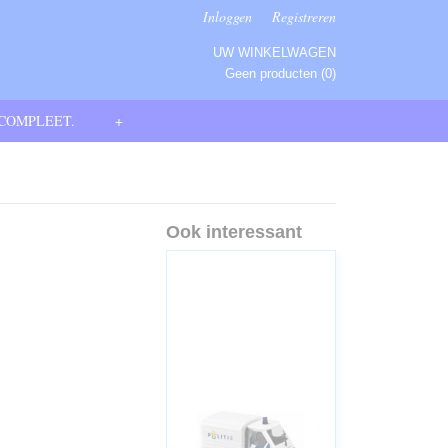
Inloggen
Registreren
UW WINKELWAGEN
Geen producten
(0)
 COMPLEET.
+
Ook interessant