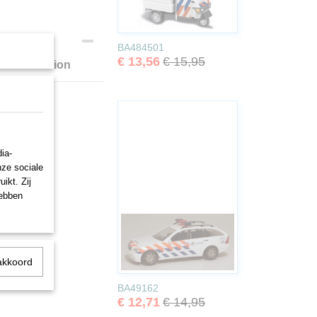
BA484501
€ 13,56
€ 15,95
mited Edition
ia-
nze sociale
ikt. Zij
hebben
akkoord
BA49162
€ 12,71
€ 14,95