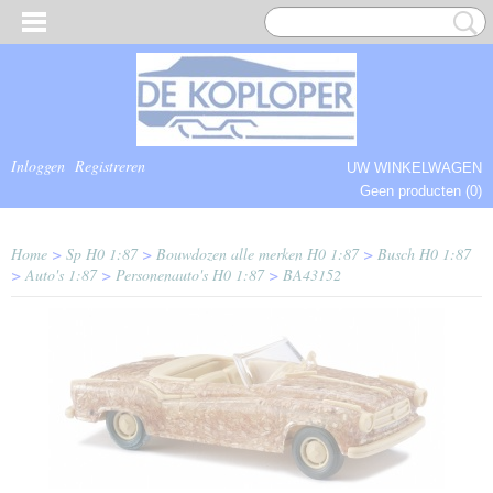
Inloggen
Registreren
UW WINKELWAGEN
Geen producten
(0)
COMPLEET.
Home
>
Sp H0 1:87
>
Bouwdozen alle merken H0 1:87
>
Busch H0 1:87
>
Auto's 1:87
>
Personenauto's H0 1:87
>
BA43152