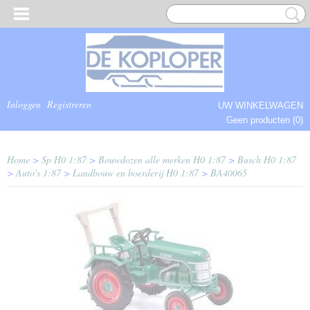
Inloggen
Registreren
UW WINKELWAGEN
Geen producten
(0)
COMPLEET.
Home
>
Sp H0 1:87
>
Bouwdozen alle merken H0 1:87
>
Busch H0 1:87
>
Auto's 1:87
>
Landbouw en boerderij H0 1:87
>
BA40065